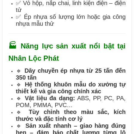
✅ Vỏ hộp, nắp chai, linh kiện điện – điện
tử
✅ Ép nhựa số lượng lớn hoặc gia công
nhựa mẫu thử
🏭 Năng lực sản xuất nổi bật tại
Nhân Lộc Phát
🔹
Dây chuyền ép nhựa từ 25 tấn đến
350 tấn
🔹
Hệ thống khuôn mẫu do xưởng tự
thiết kế và gia công chính xác
🔹
Vật liệu đa dạng:
ABS, PP, PC, PA,
POM, PMMA, PVC…
🔹
Tùy chỉnh theo màu sắc, kích
thước và đặc tính cơ lý
🔹
Sản xuất nhanh – giao hàng đúng
hẹn – đảm bảo chất lượng từng lô