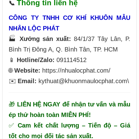
Thông tin liên hệ
📞
CÔNG TY TNHH CƠ KHÍ KHUÔN MẪU
NHÂN LỘC PHÁT
🏭
Xưởng sản xuất:
84/1/37 Tây Lân, P.
Bình Trị Đông A, Q. Bình Tân, TP. HCM
📱
Hotline/Zalo:
091114512
🌐
Website:
https://nhualocphat.com/
✉️
Email:
kythuat@khuonmaulocphat.com\
🎁
LIÊN HỆ NGAY để nhận tư vấn và mẫu
ép thử hoàn toàn MIỄN PHÍ!
✅
Cam kết chất lượng – Tiến độ – Giá
tốt cho mọi đối tác sản xuất.