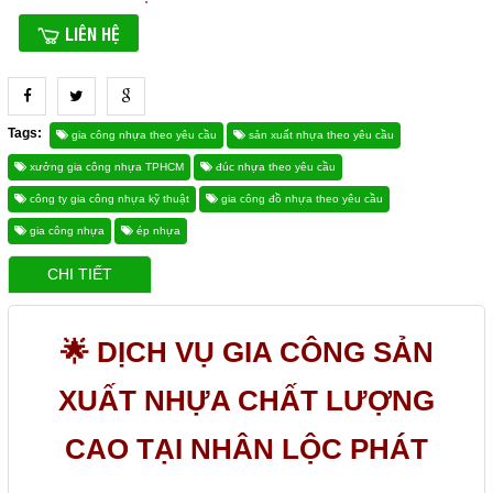
LIÊN HỆ
Tags:
gia công nhựa theo yêu cầu
sản xuất nhựa theo yêu cầu
xưởng gia công nhựa TPHCM
đúc nhựa theo yêu cầu
công ty gia công nhựa kỹ thuật
gia công đồ nhựa theo yêu cầu
gia công nhựa
ép nhựa
CHI TIẾT
🌟 DỊCH VỤ GIA CÔNG SẢN
XUẤT NHỰA CHẤT LƯỢNG
CAO TẠI NHÂN LỘC PHÁT