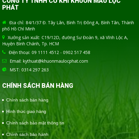
CÔNG TY TNHH CƠ KHÍ KHUÔN MẪU LỘC
PHÁT
Địa chỉ:
84/1/37 Đ. Tây Lân, Bình Trị Đông A, Bình Tân, Thành
phố Hồ Chí Minh
Xưởng sản xuất:
C19/12D, đường Sư Đoàn 9, xã Vĩnh Lộc A,
Huyện Bình Chánh, Tp. HCM
Điện thoại:
09 1111 4512 - 0902 517 458
Email:
kythuat@khuonmaulocphat.com
MST:
0314 297 263
CHÍNH SÁCH BÁN HÀNG
Chính sách bán hàng
Hình thức giao hàng
Chính sách bảo mật thông tin
Chính sách bảo hành